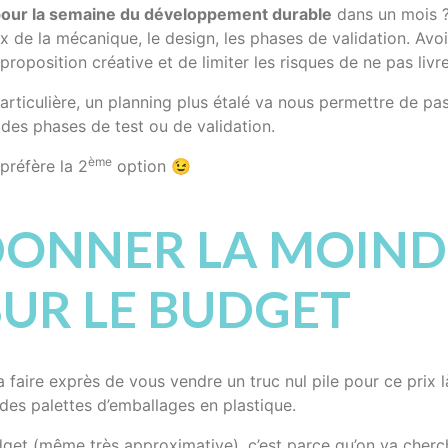
our la semaine du développement durable
dans un mois ? 
oix de la mécanique, le design, les phases de validation. Avoi
oposition créative et de limiter les risques de ne pas livr
particulière, un planning plus étalé va nous permettre de p
des phases de test ou de validation.
ème
préfère la 2
option 😉
S DONNER LA MOIN
SUR LE BUDGET
 faire exprès de vous vendre un truc nul pile pour ce prix l
 des palettes d’emballages en plastique.
get (même très approximative), c’est parce qu’on va cherche