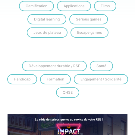
Gamification
Applications
Films
Digital learning
Serious games
Jeux de plateau
Escape games
Développement durable / RSE
Santé
Handicap
Formation
Engagement / Solidarité
QHSE