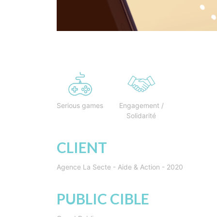
Serious games
Engagement /
Solidarité
CLIENT
Agence La Secte - Aide & Action - 2020
PUBLIC CIBLE