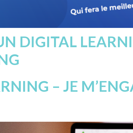
UN DIGITAL LEARN
NG
RNING – JE M’EN