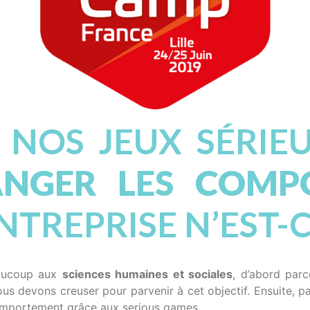
 NOS JEUX SÉRI
NGER LES COMP
NTREPRISE N’EST-C
eaucoup aux
sciences humaines et sociales
, d’abord par
us devons creuser pour parvenir à cet objectif. Ensuite, pa
omportement grâce aux serious games.