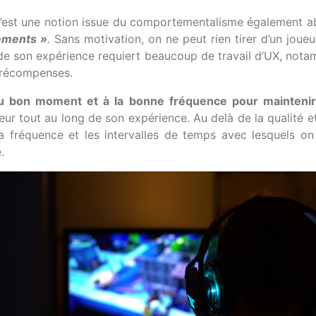
c’est une notion issue du comportementalisme également a
tements »
. Sans motivation, on ne peut rien tirer d’un joueu
e son expérience requiert beaucoup de travail d’UX, notamme
es récompenses.
u bon moment et à la bonne fréquence pour maintenir 
eur tout au long de son expérience. Au delà de la qualité 
 la fréquence et les intervalles de temps avec lesquels o
.