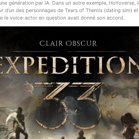
d’une génération par IA. Dans un autre exemple, HoYoverse, l
eur d’un des personnages de Tears of Themis (dating sim) et
ue le voice-actor en question avait donné son accord.