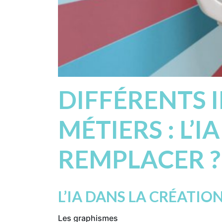
DIFFÉRENTS 
MÉTIERS : L’
REMPLACER ?
L’IA DANS LA CRÉATIO
Les graphismes