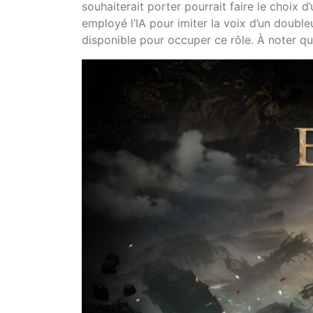
souhaiterait porter pourrait faire le choix 
employé l’IA pour imiter la voix d’un doubl
disponible pour occuper ce rôle. À noter q