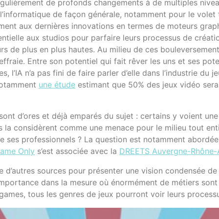
gulièrement de profonds changements à de multiples niveaux 
à l’informatique de façon générale, notamment pour le volet 
uement aux dernières innovations en termes de moteurs gr
ntielle aux studios pour parfaire leurs processus de créati
s de plus en plus hautes. Au milieu de ces bouleversements 
e effraie. Entre son potentiel qui fait rêver les uns et ses p
es, l’IA n’a pas fini de faire parler d’elle dans l’industrie du 
 notamment
une étude
estimant que 50% des jeux vidéo serai
ont d’ores et déjà emparés du sujet : certains y voient un
s la considèrent comme une menace pour le milieu tout enti
 et de ses professionnels ? La question est notamment abordé
ame Only
s’est associée avec la
DREETS Auvergne-Rhône-
ue d’autres sources pour présenter une vision condensée de l
t d’importance dans la mesure où énormément de métiers so
s games, tous les genres de jeux pourront voir leurs process