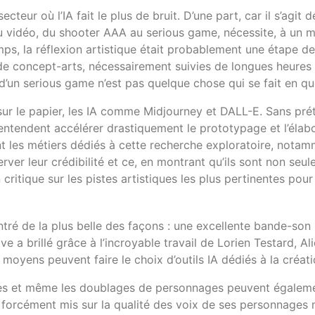
eur où l’IA fait le plus de bruit. D’une part, car il s’agit d
 jeu vidéo, du shooter AAA au serious game, nécessite, à un
temps, la réflexion artistique était probablement une étape
on de concept-arts, nécessairement suivies de longues heures 
ou d’un serious game n’est pas quelque chose qui se fait en q
sur le papier, les IA comme Midjourney et DALL-E. Sans prét
entendent accélérer drastiquement le prototypage et l’élabo
t les métiers dédiés à cette recherche exploratoire, notam
rver leur crédibilité et ce, en montrant qu’ils sont non seul
ritique sur les pistes artistiques les plus pertinentes pour 
tré de la plus belle des façons : une excellente bande-son
ive a brillé grâce à l’incroyable travail de Lorien Testard, A
 moyens peuvent faire le choix d’outils IA dédiés à la cré
ores et même les doublages de personnages peuvent égalemen
 forcément mis sur la qualité des voix de ses personnages m