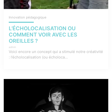
Innovation pédagogique
L’ÉCHOLOCALISATION OU
COMMENT VOIR AVEC LES
OREILLES ?
admin
Voici encore un concept qui a stimulé notre créativité
: l’écholocalisation (ou écholoca...