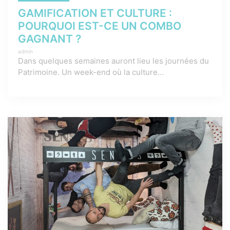
GAMIFICATION ET CULTURE :
POURQUOI EST-CE UN COMBO
GAGNANT ?
admin
Dans quelques semaines auront lieu les journées du
Patrimoine. Un week-end où la culture...