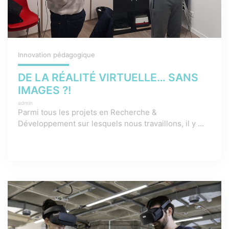
Innovation pédagogique
DE LA RÉALITÉ VIRTUELLE… SANS
IMAGES ?!
admin
Parmi tous les projets en Recherche &
Développement sur lesquels nous travaillons, il y ...