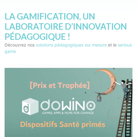
LA GAMIFICATION, UN
LABORATOIRE D’INNOVATION
PÉDAGOGIQUE !
Découvrez nos
solutions pédagogiques sur mesure
et le
serious
game