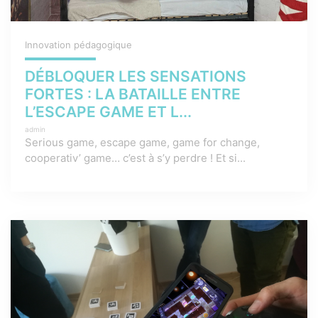
Innovation pédagogique
DÉBLOQUER LES SENSATIONS
FORTES : LA BATAILLE ENTRE
L’ESCAPE GAME ET L...
admin
Serious game, escape game, game for change,
cooperativ’ game… c’est à s’y perdre ! Et si...