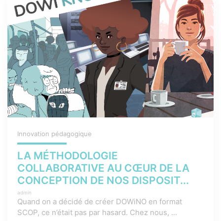
Innovation pédagogique
LA MÉTHODOLOGIE
COLLABORATIVE AU CŒUR DE LA
CONCEPTION DE NOS DISPOSIT...
admin
Quand on a décidé de créer DOWiNO en format
SCOP, ce n’était pas par hasard. Chez nous, ...